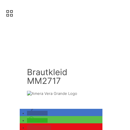
Brautkleid
MM2717
teilen
teilen
merken